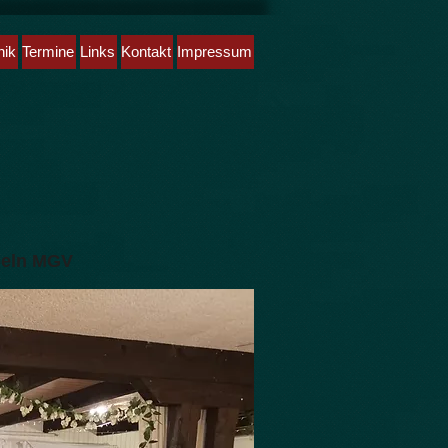
nik
Termine
Links
Kontakt
Impressum
beln MGV