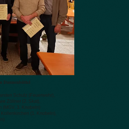
n Dannenbüttel
Karsten Schulz (Feuerwehr),
 Zöllner (2. Skat),
 (MGV, 3. Knobeln)
 Kollenkirchen (1. Knobeln),
n)