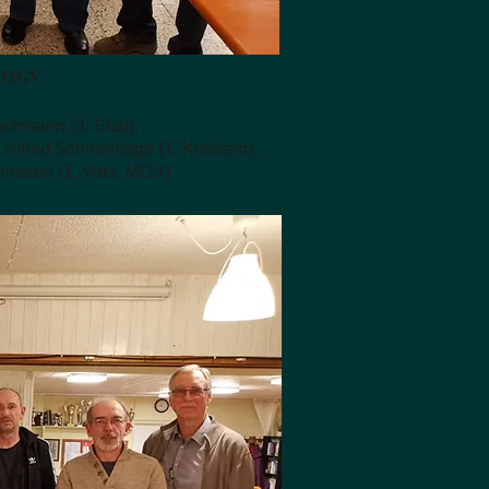
n MGV
Buchmann (3. Skat),
, Alfred Schneehage (1. Knobeln),
eimann (1. Vors. MGV)