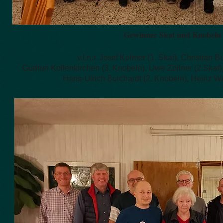
Gewinner Skat und Knobel
v.l.n.r. Josef Kolmer (1. Skat), Christian 
Gudrun Kollenkirchen (3. Knobeln), Uwe Zöllner (2.Skat)
Hans-Ulrich Borchardt (2. Knobeln), Heinz W