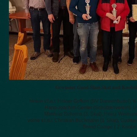
Gewinner Gand Slam Skat und Knobel
hinten v.l.n.r. Heiner Gefken (SV Dannenbüttel), 
Hans-Joachim Genter (Schützenverein), Uwe
Matthias Behrens (3. Skat),
Heinz Weimann
vorne v.l.n.r. Christian Buchmann (1. Skat), Gudrun
Bernd Campe ( 2. Knobel